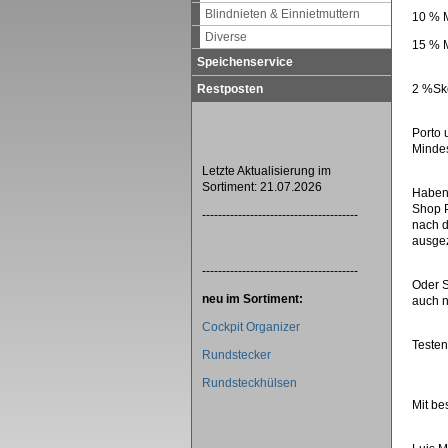
Blindnieten & Einnietmuttern
10 % M
Diverse
15 % M
Speichenservice
Restposten
2 %Sko
Porto 
Mindes
Letzte Aktualisierung im
Sortiment: 21.07.2026
Haben 
Shop P
---------------------------------------
nach d
ausgez
---------------------------------------
Oder S
neu im Sortiment:
auch n
Cockpit Organizer
Testen
Rundstecker
Rundsteckhülsen
Mit be