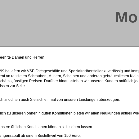
Mo
geehrte Damen und Herren,
999 beliefern wir VSF-Fachgeschäfte und Spezialradhersteller zuverlässig und k
ent an rostfreien Schrauben, Muttern, Scheiben und anderen gebräuchlichen Klein
chämt günstigen Preisen. Darüber hinaus stehen wir unseren Kunden natürlich je
ssen zur Seite.
icht möchten auch Sie sich einmal von unseren Leistungen überzeugen.
lich zu unseren ohnehin guten Konditionen bieten wir allen Neukunden aktuell wie
nsere üblichen Konditionen können sich sehen lassen:
ngenrabatt ab einem Bestellwert von 150 Euro,