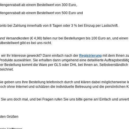
engenrabatt ab einem Bestellwert von 300 Euro,
engenrabatt ab einem Bestellwert von 500 Euro und
nto bei Zahlung innerhalb von 8 Tagen oder 3 % bei Einzug per Lastschrift.
und Versandkosten (€ 4,98) fallen nur bei Bestellungen bis 100 Euro an, und ei
tbestellwert gibt es bei uns nicht.
wir Ihr Interesse geweckt? Dann einfach nach der
Registrierung
mit dem Ihnen z
rodukte auswählen. Sie erhalten dann umgehend eine detaillierte Auftragsbestät
er Bestellung kommt die Ware per GLS oder DHL bei Ihnen an. Selbstverständlich s
eichnet.
ie geben uns Ihre Bestellung telefonisch durch und klären dabei möglicherweise 
och ohne Internet und schätzen die individuelle Betreuung und die persönlichen K
 Sie uns doch mal, und bei Fragen rufen Sie uns bitte gerne an! Einfach und unverb
sten Grüßen