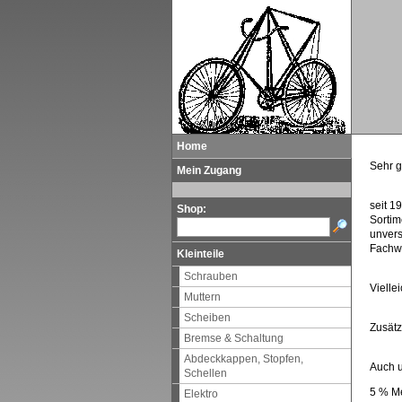
Home
Sehr 
Mein Zugang
seit 1
Shop:
Sortim
unvers
Fachwi
Kleinteile
Schrauben
Vielle
Muttern
Scheiben
Zusätz
Bremse & Schaltung
Abdeckkappen, Stopfen,
Auch u
Schellen
5 % Me
Elektro